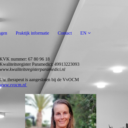
ngen
Praktijk informatie
Contact
EN
KVK nummer:
67 80 96 18
Kwaliteitsregister Paramedici:
49913223093
www.kwaliteitsregisterparamedici.nl
Uw therapeut is aangesloten bij de VvOCM
www.vvocm.nl