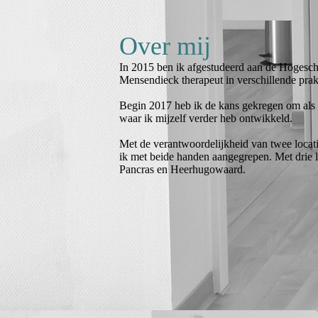
Over mij
In 2015 ben ik afgestudeerd aan de Hogesch
Mensendieck therapeut in verschillende prak
Begin 2017 heb ik de kans gekregen om als v
waar ik mijzelf verder heb ontwikkeld.
Met de verantwoordelijkheid van twee locat
ik met beide handen aangegrepen. Met drie lo
Pancras en Heerhugowaard.