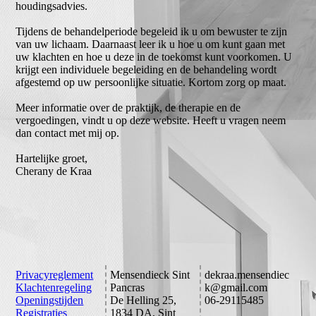
houdingsadvies.
Tijdens de behandelperiode begeleid ik u om bewuster te zijn
van uw lichaam. Daarnaast leer ik u hoe u om kunt gaan met
uw klachten en hoe u deze in de toekomst kunt voorkomen. U
krijgt een individuele begeleiding en de behandeling wordt
afgestemd op uw persoonlijke situatie. Kortom zorg op maat.
Meer informatie over de praktijk, de therapie en de
vergoedingen, vindt u op deze website. Heeft u vragen neem
dan contact met mij op.
Hartelijke groet,
Cherany de Kraa
Privacyreglement
Mensendieck Sint
dekraa.mensendiec
Klachtenregeling
Pancras
k@gmail.com
Openingstijden
De Helling 25,
06-29115485
Registraties
1834 DA, Sint