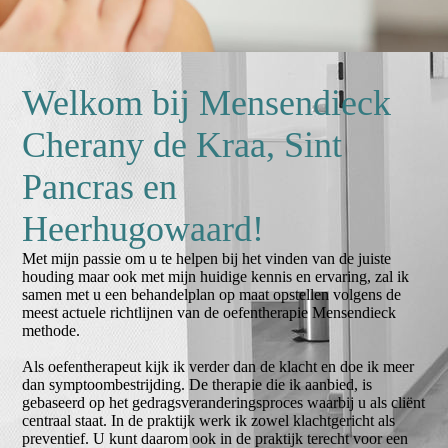
Welkom bij Mensendieck
Cherany de Kraa, Sint
Pancras en
Heerhugowaard!
Met mijn passie om u te helpen bij het vinden van de juiste
houding maar ook met mijn huidige kennis en ervaring, zal ik
samen met u een behandelplan op maat opstellen volgens de
meest actuele richtlijnen van de oefentherapie Mensendieck
methode.
Als oefentherapeut kijk ik verder dan de klacht en doe ik meer
dan symptoombestrijding. De therapie die ik aanbied, is
gebaseerd op het gedragsveranderingsproces waarbij u als cliënt
centraal staat. In de praktijk werk ik zowel klachtgericht als
preventief. U kunt daarom ook in de praktijk terecht voor een