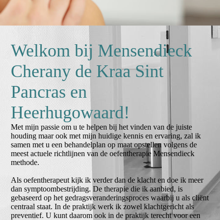
Welkom bij Mensendieck
Cherany de Kraa Sint
Pancras en
Heerhugowaard!
Met mijn passie om u te helpen bij het vinden van de juiste
houding maar ook met mijn huidige kennis en ervaring, zal ik
samen met u een behandelplan op maat opstellen volgens de
meest actuele richtlijnen van de oefentherapie Mensendieck
methode.
Als oefentherapeut kijk ik verder dan de klacht en doe ik meer
dan symptoombestrijding. De therapie die ik aanbied, is
gebaseerd op het gedragsveranderingsproces waarbij u als cliënt
centraal staat. In de praktijk werk ik zowel klachtgericht als
preventief. U kunt daarom ook in de praktijk terecht voor een